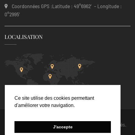
Coordonnées GPS :Latitude : 49°6962′ – Longitude :
0°2995′
LOCALISATION
Ce site utilise des cookies permettant
d'améliorer votre navigation.
©
Le Clos des Hautes Loges
2021. Tous droits réservés.
J'accepte
Mentions légales
. Site par
Visiblement Net – Rouen