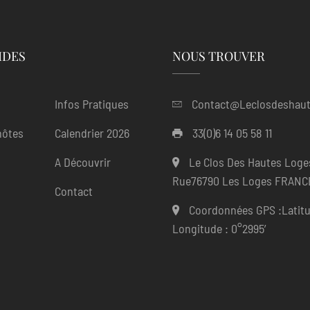
IDES
NOUS TROUVER
Infos Pratiques
Contact@leclosdeshaut
hôtes
Calendrier 2026
33(0)6 14 05 58 11
A Découvrir
Le Clos Des Hautes Loge
Rue76790 Les Loges FRANC
Contact
Coordonnées GPS :Latitu
Longitude : 0°2995′