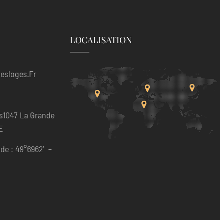
LOCALISATION
esloges.fr
s1047 La Grande
E
de : 49°6962′ –