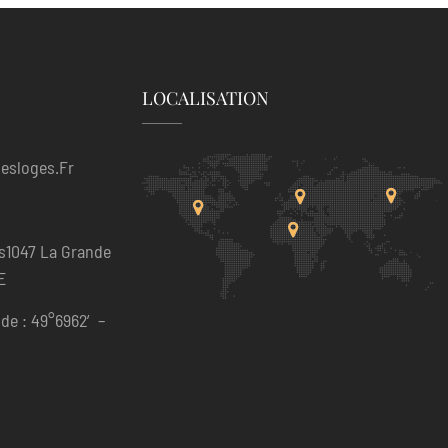
LOCALISATION
esloges.fr
s1047 La Grande
E
de : 49°6962′ –