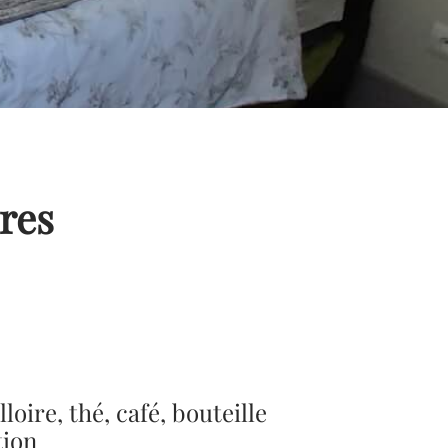
res
lloire, thé, café, bouteille
tion