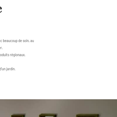
e
c beaucoup de soin, au
r.
roduits régionaux.
.
d’un jardin.